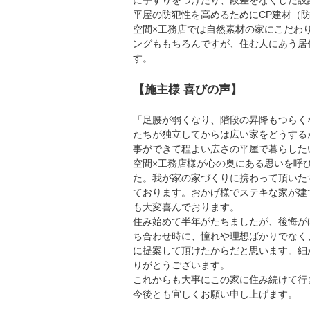
に手すりをつけたり、段差をなくした設
平屋の防犯性を高めるためにCP建材（
空間×工務店では自然素材の家にこだわ
ングももちろんですが、住む人にあう居
す。
【施主様 喜びの声】
「足腰が弱くなり、階段の昇降もつらく
たちが独立してからは広い家をどうする
事ができて程よい広さの平屋で暮らした
空間×工務店様が心の奥にある思いを呼
た。我が家の家づくりに携わって頂いた
ております。おかげ様でステキな家が建
も大変喜んでおります。
住み始めて半年がたちましたが、後悔が
ち合わせ時に、憧れや理想ばかりでなく
に提案して頂けたからだと思います。細
りがとうございます。
これからも大事にこの家に住み続けて行
今後とも宜しくお願い申し上げます。