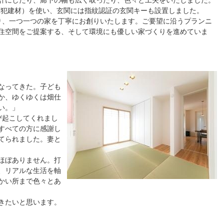
計にしたり、廊下の幅も広く取ったり、色々と工夫をいたしました。
防犯建材）を使い、玄関には指紋認証の玄関キーも設置しました。
り、一つ一つの家を丁寧にお創りいたします。ご要望に沿うプランニ
住空間をご提案する、そして環境にも優しい家づくりを進めていま
なってきた。子ども
か、ゆくゆくは畑仕
い。」
び起こしてくれまし
すべての方に感謝し
てられました。妻と
ほぼありません。打
、リアルな生活を軸
かい所まで色々とあ
きたいと思います。