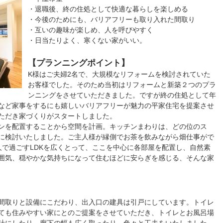
・退職後、終の住処として快適な暮らしを楽しめる
・今後のためにも、バリアフリーも取り入れた間取り
・互いの趣味が楽しめ、人を呼びやすく
・日当たりよく、寒くない家がいい。
【プランニングポイント】
K様はご夫婦2名で、大規模なリフォームを検討されていた
お客様でした。そのため当初はリフォームと新築２つのプラ
ンニングをさせていただきました。ですが終の住処として年
など家事をするにも嬉しいバリアフリーが魅力の平家住宅を提案させ
ただき家づくりがスタートしました。
ンを配置することから空間を計画。キッチンまわりは、どの位のス
に検討いたしました。ご主人様が縁側でお茶を飲みながら畑仕事がで
人で過ごすLDKを広くとって、ここを中心に各部屋を配置し、自然素
囲気、穏やかな気持ちになって住むほどに安らぎを感じる、そんな家
】
間取りと設備にこだわり、出入口の建具は引戸にしています。トイレ
ても住みやすい家にとのご提案をさせていただき、トイレとお風呂場